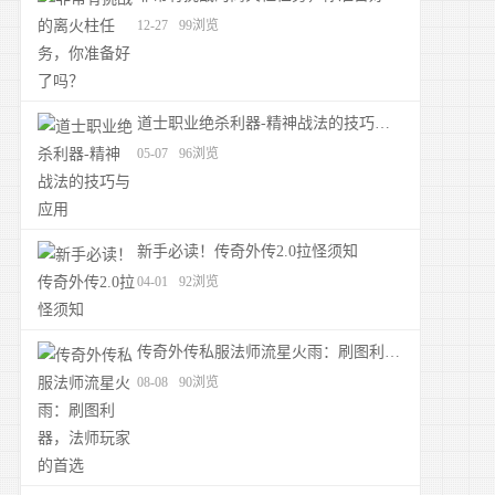
12-27
99浏览
道士职业绝杀利器-精神战法的技巧与应用
05-07
96浏览
新手必读！传奇外传2.0拉怪须知
04-01
92浏览
传奇外传私服法师流星火雨：刷图利器，法师玩家的首选
08-08
90浏览