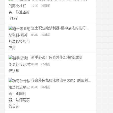
12-27
99浏览
道士职业绝杀利器-精神战法的技巧与应用
05-07
96浏览
新手必读！传奇外传2.0拉怪须知
04-01
92浏览
传奇外传私服法师流星火雨：刷图利器，法师玩家的首选
08-08
90浏览