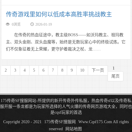
传奇游戏里如何以低成本高胜率挑战教主
0浏览
2026-01-19
在传奇的热血征途中，教主级BOSS——如沃玛教主、祖玛教
主、双头金刚、双头血魔等，始终是无数玩家心中的终极试炼。它
们不仅象征着无上荣耀，更守护着裁决之杖、龙……
1
2
3
4
5
6
7
8
9
10
下一页
尾页
175传奇SF搜服网站-所提供的新开传奇外传私服，热血传奇sf以及传奇私
服开服一条龙都是为玩家所选择的人气火爆的传奇网页游戏大全，同时也
是cqsf玩家的首选
Copyright 2020 - 2021
175传奇SF搜服网
Www.Cqsf175.Com All rights
reserved
网站地图