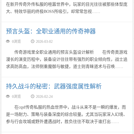
在新开传奇外传私服的喧嚣世界中，玩家的目光往往被那些体型庞
大、特效华丽的终极BOSS所吸引，却常常忽视……
预言头盔：全职业通用的传奇神器
0浏览
2026-03-02
传奇游戏里全职业通用的预言头盔设计解析 在传奇类游戏
漫长的演变历程中，装备设计往往带有强烈的职业倾向性，战士追
求高防高血，法师侧重魔御与敏捷，道士则青睐道术与召唤……
持久战斗的秘密：武器强度属性解析
0浏览
2026-02-24
在cqsf传奇私服的热血世界中，战斗从来不是一瞬的爆发，而
是一场耐力、策略与装备深度的综合较量。尤其当玩家深入幻境、
参与行会攻城或野外遭遇战时，胜负往往不取决于谁打出……