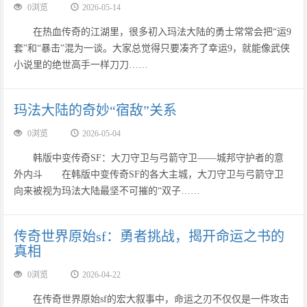
0浏览
2026-05-14
在热血传奇的江湖里，很多初入玛法大陆的勇士常常会把“运9
套”和“暴击”混为一谈。大家总觉得只要凑齐了幸运9，就能像武侠
小说里的绝世高手一样刀刀……
玛法大陆的奇妙“宿敌”关系
0浏览
2026-05-04
韩版中变传奇SF：大刀守卫与弓箭守卫——城邦守护者的意
外内斗 在韩版中变传奇SF的各大主城，大刀守卫与弓箭守卫
向来被视为玛法大陆最坚不可摧的“双子……
传奇世界原始sf：勇者挑战，揭开命运之书的
真相
0浏览
2026-04-22
在传奇世界原始sf的宏大叙事中，命运之刃不仅仅是一件攻击