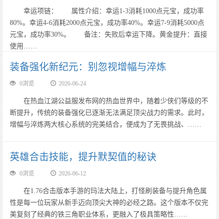
幸运项链： 属性介绍：幸运1-3消耗1000点元宝，成功率
80%。幸运4-6消耗2000点元宝，成功率40%。幸运7-9消耗5000点
元宝，成功率30%。 备注：失败后幸运下降。黄金提升：直接
使用……
装备强化新纪元：别忽视增幅与淬炼
0浏览
2026-06-24
在热血江湖公益服发布网的热血世界中，随着少侠们等级的不
断提升，传统的装备强化已逐渐无法满足顶尖战力的需求。此时，
增幅与淬炼两大核心系统的完美结合，便成为了无畏挑战、……
英雄合击技能，提升默契值的秘诀
0浏览
2026-06-12
在1.76合击版本手游的玛法大陆上，打怪刷装备与提升角色属
性是每一位玩家从新手迈向顶尖大神的必经之路。这个版本不仅完
美复刻了经典的铁三角职业体系，更融入了极具策略性……