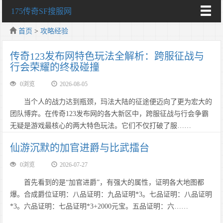
175传奇SF搜服网
首页
>
攻略经验
传奇123发布网特色玩法全解析：跨服征战与
行会荣耀的终极碰撞
0浏览
2026-08-05
当个人的战力达到瓶颈，玛法大陆的征途便迈向了更为宏大的
团队博弈。在传奇123发布网的各大新区中，跨服征战与行会争霸
无疑是游戏最核心的两大特色玩法。它们不仅打破了服……
仙游沉默的加官进爵与比武擂台
0浏览
2026-07-27
首先看到的是“加官进爵”，有强大的属性，证明各大地图都
爆。合成爵位证明：八品证明：九品证明*3。七品证明：八品证明
*3。六品证明：七品证明*3+2000元宝。五品证明：六……