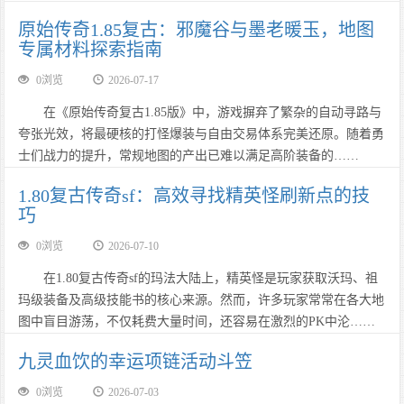
原始传奇1.85复古：邪魔谷与墨老暖玉，地图
专属材料探索指南
0浏览
2026-07-17
在《原始传奇复古1.85版》中，游戏摒弃了繁杂的自动寻路与
夸张光效，将最硬核的打怪爆装与自由交易体系完美还原。随着勇
士们战力的提升，常规地图的产出已难以满足高阶装备的……
1.80复古传奇sf：高效寻找精英怪刷新点的技
巧
0浏览
2026-07-10
在1.80复古传奇sf的玛法大陆上，精英怪是玩家获取沃玛、祖
玛级装备及高级技能书的核心来源。然而，许多玩家常常在各大地
图中盲目游荡，不仅耗费大量时间，还容易在激烈的PK中沦……
九灵血饮的幸运项链活动斗笠
0浏览
2026-07-03