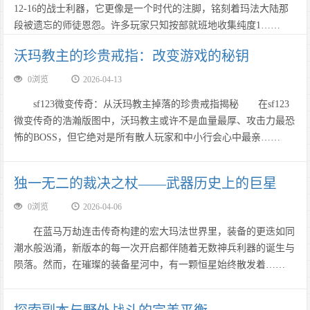
12-16的战士利器，它更像是一个时代的注脚，铭刻着玛法大陆那
段被遗忘的师徒恩怨。许多玩家只知按部就班地收集纯度1……
沃玛教主的珍贵戒指：改变游戏的秘钥
0浏览
2026-04-13
sf123微变传奇：从沃玛教主掉落的珍贵戒指揭秘 在sf123
微变传奇的浩瀚版图中，沃玛教主或许不是血量最厚、攻击力最恐
怖的BOSS，但它绝对是所有散人玩家和中小行会心中最亲……
独一无二的裁决之杖——武器历史上的巨星
0浏览
2026-04-06
在蓝马万劫连击传奇构建的宏大玛法世界里，装备的更迭如同
潮水般汹涌，新版本的每一次开启都伴随着无数神兵利器的诞生与
陨落。然而，在璀璨的装备星河中，有一颗恒星始终散发着……