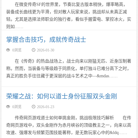
在微变传奇SF的世界里，节奏比复古版本稍快，爆率略高，
装备成长曲线更为平滑，但对散人玩家来说，挑战却从未真正减
轻。尤其是选择法师职业的独行者，看似手握雷电、掌控冰火，实
则如……
掌握合击技巧，成就传奇战士
0浏览
2026-01-30
在《传奇》的热血战场上，战士向来以刚猛无匹、近身压制著
称。然而，当装备与等级趋于同质化，单打独斗已难分高下之时，
真正的胜负手往往藏于更深层的战斗艺术之中—&mdas……
荣耀之战：如何以道士身份征服双头金刚
0浏览
2026-01-23
传奇网页游戏道士如何单挑金刚，挑战极限技巧解析 在传
奇网页游戏中，双头金刚作为赤月峡谷的顶级教主之一，向来以高
攻速、强爆发与频繁范围技能著称，是无数玩家心中的&ldq……