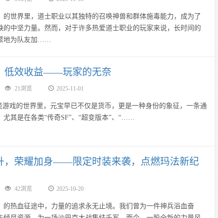
世界里，道士职业以其独特的召唤神兽和群体施毒能力，成为了
缺的中坚力量。然而，对于许多热爱道士职业的玩家来说，长时间的
繁地为队友加……
，低效收益——玩家的无奈
21浏览
2025-11-01
游戏的世界里，元宝早已不仅是货币，更是一种身份的象征，一条通
尤其是在各类“传奇SF”、“超变版本”、“……
升，荣耀加身——限定时装来袭，点燃玛法新纪
42浏览
2025-10-20
热血征途中，力量的追求永无止境。我们曾为一件神兵浴血奋
生倾尽资源，为一场沙巴克大战集结千军。而今，一股全新的力量风