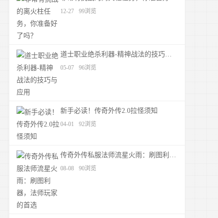
12-27
99浏览
道士职业绝杀利器-精神战法的技巧与应用
05-07
96浏览
新手必读！传奇外传2.0拉怪须知
04-01
92浏览
传奇外传私服法师流星火雨：刷图利器，法师玩家的首选
08-08
90浏览