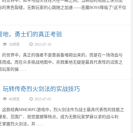
世界中，和平与战火往往只在一瞬之间。当熟悉的地图上突然出
际的黑色裂缝，无数玩家的心跳随之加速——恶魔BOSS降临了!这不仅
重地，勇士们的真正考验
39浏览
2025-07-10
世界中，真正的强者不是靠装备堆砌出来的，而是在一场场血与
炼而成。而在众多挑战地图中，杀戮重地无疑是最具代表性的试炼之
验玩家的操……
，玩转传奇烈火剑法的实战技巧
60浏览
2025-07-03
款经典MMORPG游戏中，烈火剑法作为战士最具代表性的技能之
爆发、范围广、视觉震撼等特点，成为无数玩家梦寐以求的战斗利
正掌握烈火剑法，并……