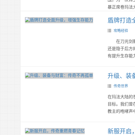
暴正席卷玛法
盾牌打造
攻略经验
在刀光剑影的
还是隐于后方
有提升生存能
升级、装
传奇世界
在玛法大陆的
目标。我们曾
教主的咆哮声
新服开启