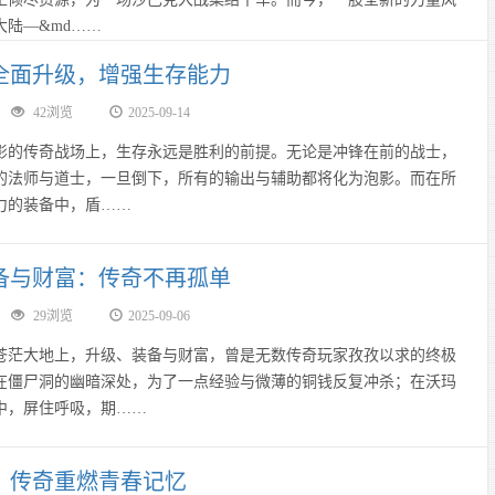
大陆—&md……
全面升级，增强生存能力
42浏览
2025-09-14
传奇战场上，生存永远是胜利的前提。无论是冲锋在前的战士，
的法师与道士，一旦倒下，所有的输出与辅助都将化为泡影。而在所
力的装备中，盾……
备与财富：传奇不再孤单
29浏览
2025-09-06
苍茫大地上，升级、装备与财富，曾是无数传奇玩家孜孜以求的终极
在僵尸洞的幽暗深处，为了一点经验与微薄的铜钱反复冲杀；在沃玛
中，屏住呼吸，期……
，传奇重燃青春记忆