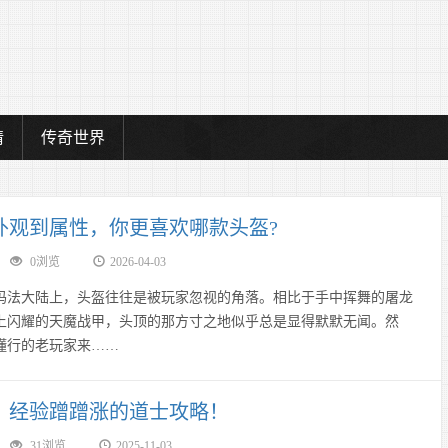
情
传奇世界
外观到属性，你更喜欢哪款头盔?
0浏览
2026-04-03
大陆上，头盔往往是被玩家忽视的角落。相比于手中挥舞的屠龙
上闪耀的天魔战甲，头顶的那方寸之地似乎总是显得默默无闻。然
懂行的老玩家来……
，经验蹭蹭涨的道士攻略！
31浏览
2025-11-03