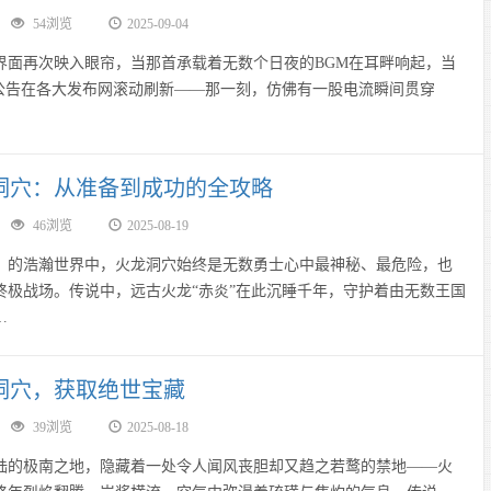
54浏览
2025-09-04
界面再次映入眼帘，当那首承载着无数个日夜的BGM在耳畔响起，当
的公告在各大发布网滚动刷新——那一刻，仿佛有一股电流瞬间贯穿
洞穴：从准备到成功的全攻略
46浏览
2025-08-19
浩瀚世界中，火龙洞穴始终是无数勇士心中最神秘、最危险，也
终极战场。传说中，远古火龙“赤炎”在此沉睡千年，守护着由无数王国
…
洞穴，获取绝世宝藏
39浏览
2025-08-18
极南之地，隐藏着一处令人闻风丧胆却又趋之若鹜的禁地——火