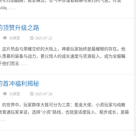
终年烈焰翻腾，岩浆横流，空气中弥漫着硫磺与焦灼的气息。传说
ldq……
的顶赞升级之路
39浏览
2025-07-22
片热血与荣耀交织的大陆上，神豪玩家始终是最耀眼的存在。他
人羡慕的装备与战力，更以惊人的成长速度与资源投入，成为全服瞩
于他们而言……
的首冲福利揭秘
35浏览
2025-07-20
世界中，玩家群体大致可分为三类：氪金大佬、小资玩家与纯散
数普通玩家来说，选择“小资”路线，也就是适度投入、稳步成长，是最
……