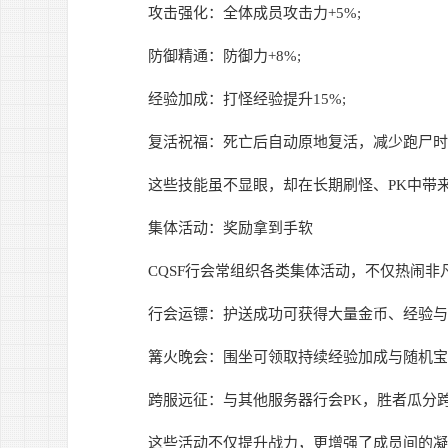
攻击强化：全体成员攻击力+5%;
防御精通：防御力+8%;
经验加成：打怪经验提升15%;
复活祝福：死亡后自动原地复活，减少跑尸时
这些技能虽不显眼，却在长期刷怪、PK中带来
集体活动：奖励拿到手软
CQSF行会常组织各类集体活动，不仅热闹非
行会运镖：护送成功可获得大量金币、经验与
篝火晚会：围坐可领取持续经验加成与随机宝
跨服远征：与其他服务器行会PK，胜者瓜分跨
这些活动不仅提升战力，更增强了成员间的凝