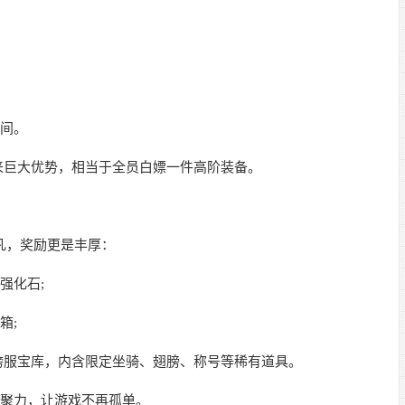
间。
巨大优势，相当于全员白嫖一件高阶装备。
凡，奖励更是丰厚：
强化石;
箱;
服宝库，内含限定坐骑、翅膀、称号等稀有道具。
聚力，让游戏不再孤单。