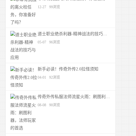
12-27
99浏览
道士职业绝杀利器-精神战法的技巧与应用
05-07
96浏览
新手必读！传奇外传2.0拉怪须知
04-01
92浏览
传奇外传私服法师流星火雨：刷图利器，法师玩家的首选
08-08
90浏览