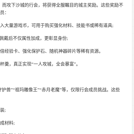
，而攻下沙城的行会，将获得全服瞩目的城主奖励。这些奖励不
成员：
大量游戏币，可用于购买强化材料、技能书或稀有道具;
佩戴后不仅属性加成，更彰显身份;
经验卡、强化保护石、随机神器碎片等稀有资源。
羹，真正实现“一人攻城，全会暴富”。
守护兽”“祖玛雕像王”“赤月老魔”等，仅限行会成员挑战。这些
装;
成材料;