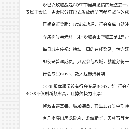
沙巴克攻城战是CQSF中最具激情的玩法之一
仅属于会长，更会以分红形式发放给所有参与战斗的
巨额金币奖励：攻城成功后，行会金库自动注入
专属称号与光环：如“沙城勇士”“城主亲卫”，
每日城主俸禄：持续一周的在线奖励，包含双倍
即使是普通成员，只要参与攻城，就能分得一杯
行会专属BOSS：散人也能爆神装
CQSF版本通常设有行会专属BOSS，如“行会
BOSS不仅刷新频率高，且掉落极为丰厚：
掉落雷霆套装、魔龙装备、转生武器等中期神
有几率爆出屠龙碎片、龙纹精华、天尊石等合