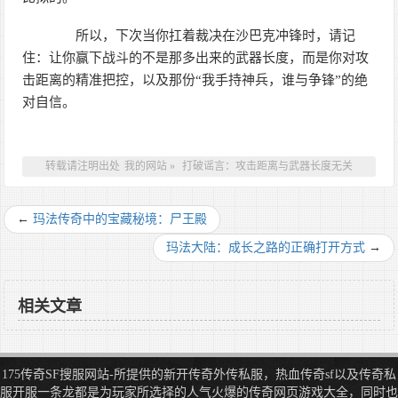
所以，下次当你扛着裁决在沙巴克冲锋时，请记
住：让你赢下战斗的不是那多出来的武器长度，而是你对攻
击距离的精准把控，以及那份“我手持神兵，谁与争锋”的绝
对自信。
转载请注明出处
我的网站
»
打破谣言：攻击距离与武器长度无关
←
玛法传奇中的宝藏秘境：尸王殿
玛法大陆：成长之路的正确打开方式
→
相关文章
175传奇SF搜服网站-所提供的新开传奇外传私服，热血传奇sf以及传奇私
服开服一条龙都是为玩家所选择的人气火爆的传奇网页游戏大全，同时也