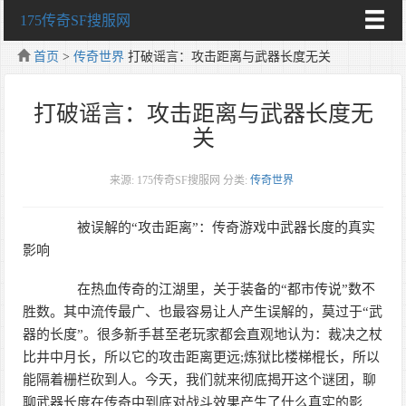
175传奇SF搜服网
首页
>
传奇世界
打破谣言：攻击距离与武器长度无关
打破谣言：攻击距离与武器长度无
关
来源: 175传奇SF搜服网
分类:
传奇世界
被误解的“攻击距离”：传奇游戏中武器长度的真实
影响
在热血传奇的江湖里，关于装备的“都市传说”数不
胜数。其中流传最广、也最容易让人产生误解的，莫过于“武
器的长度”。很多新手甚至老玩家都会直观地认为：裁决之杖
比井中月长，所以它的攻击距离更远;炼狱比楼梯棍长，所以
能隔着栅栏砍到人。今天，我们就来彻底揭开这个谜团，聊
聊武器长度在传奇中到底对战斗效果产生了什么真实的影