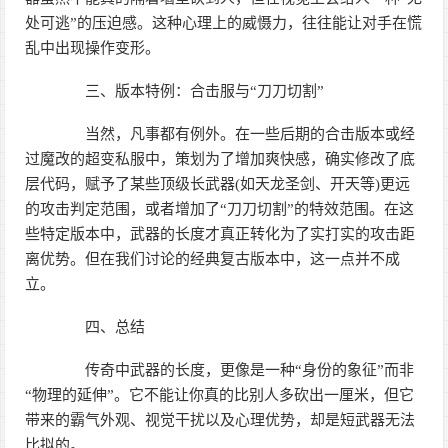
处可逃”的压迫感。这种心理上的威慑力，往往能让对手在慌
乱中出现操作变形。
三、版本特例：合击服与“刀刀切割”
当然，凡事都有例外。在一些后期的合击版本或经
过魔改的超变私服中，策划为了增加爽快感，确实修改了底
层代码，赋予了某些顶级长武器(如天龙圣剑、开天等)更远
的攻击判定范围，或者增加了“刀刀切割”的特效范围。在这
些特定版本中，武器的长度才真正转化为了实打实的攻击距
离优势。但在我们讨论的经典复古版本中，这一点并不成
立。
四、总结
传奇中武器的长度，更像是一种“身份的象征”而非
“物理的延伸”。它不能让你真的比别人多砍出一厘米，但它
带来的霸气外观、视觉干扰以及心理优势，却是短武器无法
比拟的。