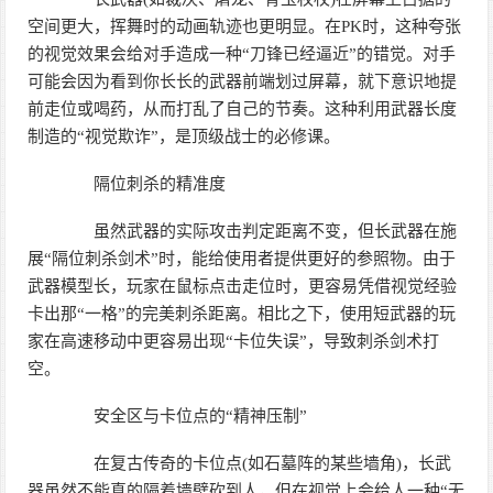
空间更大，挥舞时的动画轨迹也更明显。在PK时，这种夸张
的视觉效果会给对手造成一种“刀锋已经逼近”的错觉。对手
可能会因为看到你长长的武器前端划过屏幕，就下意识地提
前走位或喝药，从而打乱了自己的节奏。这种利用武器长度
制造的“视觉欺诈”，是顶级战士的必修课。
隔位刺杀的精准度
虽然武器的实际攻击判定距离不变，但长武器在施
展“隔位刺杀剑术”时，能给使用者提供更好的参照物。由于
武器模型长，玩家在鼠标点击走位时，更容易凭借视觉经验
卡出那“一格”的完美刺杀距离。相比之下，使用短武器的玩
家在高速移动中更容易出现“卡位失误”，导致刺杀剑术打
空。
安全区与卡位点的“精神压制”
在复古传奇的卡位点(如石墓阵的某些墙角)，长武
器虽然不能真的隔着墙壁砍到人，但在视觉上会给人一种“无