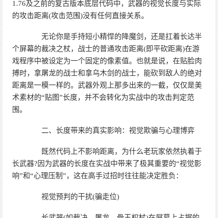
1.76及之前的复古版本底层代码中，武器的视觉长度与实际
的攻击距离(攻击范围)没有任何直接关系。
无论你是手持短小精悍的降魔剑，还是扛着长达半
个屏幕的裁决之杖，战士的普通攻击距离(即平砍距离)在游
戏程序中被设定为一个固定的像素值。也就是说，在贴脸肉
搏时，拿屠龙的战士和拿乌木剑的战士，能砍到敌人的绝对
距离是一模一样的。武器外观上那多出来的一截，仅仅是美
术素材的“贴图”长度，并不会转化为实战中的攻击判定范
围。
二、长度带来的真实影响：视觉欺骗与心理博弈
既然代码上不影响距离，为什么老玩家依然执着于
长武器?因为武器的长度在实战中带来了极其重要的“视觉影
响”和“心理压制”，这在高手过招时往往能决定胜负：
视觉预判的干扰(骗走位)
长武器(如裁决、屠龙、骨玉权杖)在屏幕上占据的