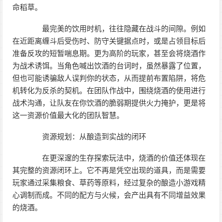
命稻草。
最完美的饮用时机，往往隐藏在战斗的间隙。例如
在近距离缠斗后受伤时、防守关键据点时，或是占领目标后
准备反攻的短暂喘息期。更为高阶的玩家，甚至会将烧酒作
为战术诱饵。当角色喊出饮酒的台词时，虽然暴露了位置，
但也可能诱骗敌人误判你的状态，从而提前布置陷阱，将危
机转化为反杀的契机。在团队作战中，围绕烧酒的使用进行
战术沟通，让队友在你饮酒的脆弱期提供火力掩护，更是将
这一资源价值最大化的团队智慧。
资源规划：从酿造到实战的闭环
在更深邃的生存探索玩法中，烧酒的价值还体现在
其完整的资源闭环上。它不再是凭空出现的道具，而是需要
玩家通过采集粮食、草药等原料，经过复杂的酿造小游戏精
心调制而成。不同的配方与火候，会产出具有不同增益效果
的烧酒。