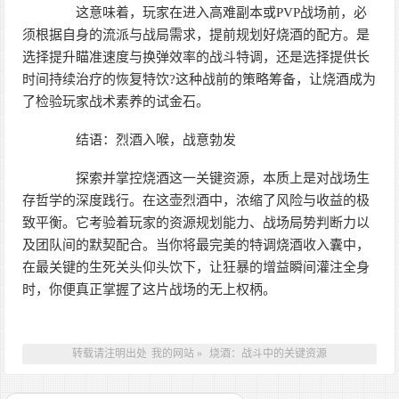
这意味着，玩家在进入高难副本或PVP战场前，必
须根据自身的流派与战局需求，提前规划好烧酒的配方。是
选择提升瞄准速度与换弹效率的战斗特调，还是选择提供长
时间持续治疗的恢复特饮?这种战前的策略筹备，让烧酒成为
了检验玩家战术素养的试金石。
结语：烈酒入喉，战意勃发
探索并掌控烧酒这一关键资源，本质上是对战场生
存哲学的深度践行。在这壶烈酒中，浓缩了风险与收益的极
致平衡。它考验着玩家的资源规划能力、战场局势判断力以
及团队间的默契配合。当你将最完美的特调烧酒收入囊中，
在最关键的生死关头仰头饮下，让狂暴的增益瞬间灌注全身
时，你便真正掌握了这片战场的无上权柄。
转载请注明出处
我的网站
»
烧酒：战斗中的关键资源