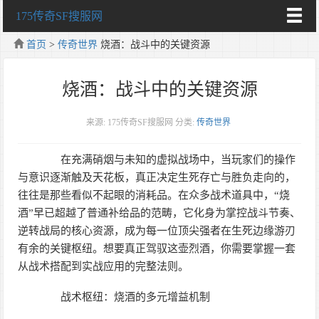
175传奇SF搜服网
首页
>
传奇世界
烧酒：战斗中的关键资源
烧酒：战斗中的关键资源
来源: 175传奇SF搜服网
分类:
传奇世界
在充满硝烟与未知的虚拟战场中，当玩家们的操作
与意识逐渐触及天花板，真正决定生死存亡与胜负走向的，
往往是那些看似不起眼的消耗品。在众多战术道具中，“烧
酒”早已超越了普通补给品的范畴，它化身为掌控战斗节奏、
逆转战局的核心资源，成为每一位顶尖强者在生死边缘游刃
有余的关键枢纽。想要真正驾驭这壶烈酒，你需要掌握一套
从战术搭配到实战应用的完整法则。
战术枢纽：烧酒的多元增益机制