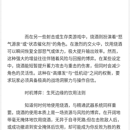
而在另一些射击或生存类游戏中，烧酒则扮演着“怒
气源泉”或“状态催化剂”的角色。在激烈的交火中，饮用烧酒
可以瞬间恢复全部怒气或体力，极大提升输出效率。然而，
这种强大的增益往往伴随着风险与回报的博弈。在某些设定
中，烧酒能短暂提升蓄力攻击与重击的伤害，但同时会减少
角色的灵活性。这种在“高爆发”与“低机动”之间的权衡，要
求玩家必须具备极高的战场洞察力与操作自信。
时机博弈：生死边缘的饮用法则
知道何时何地使用烧酒，与精通武器系统同样重
要。烧酒的使用本质上是一场资源与风险的博弈。在开阔地
带毫无掩体地饮用烧酒，无异于自寻死路;但在击败敌人后，
或成功撤退到安全掩体后饮用，却可能成为你反败为胜的救