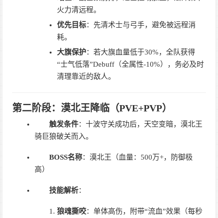
火力清远程。
优先目标
：先清术士与弓手，避免被远程消
耗。
大旗保护
：若大旗血量低于30%，全队获得
“士气低落”Debuff（全属性-10%），务必及时
清理靠近的敌人。
第二阶段：漠北王降临（PVE+PVP）
触发条件
：十波守关成功后，天空变暗，漠北王
骑巨狼破关而入。
BOSS名称
：漠北王（血量：500万+，防御极
高）
技能解析
：
狼魂撕咬
：单体高伤，附带“流血”效果（每秒