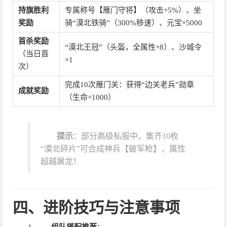
持旗胜利
专属称号【雁门守将】（攻击+5%）、坐
奖励
骑“漠北铁骑”（300%移速）、元宝×5000
首杀奖励
“漠北王冠”（头盔，全属性+8）、沙城令
（当日首
×1
次）
完成10次雁门关：获得“边关老兵”勋章
成就奖励
（生命+1000）
提示
：部分高级私服中，集齐10枚
“漠北碎片”可合成神兵【破军枪】，属性
超越屠龙！
四、进阶技巧与注意事项