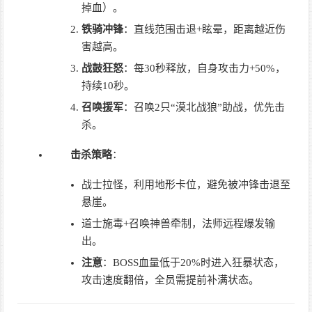
掉血）。
铁骑冲锋
：直线范围击退+眩晕，距离越近伤
害越高。
战鼓狂怒
：每30秒释放，自身攻击力+50%，
持续10秒。
召唤援军
：召唤2只“漠北战狼”助战，优先击
杀。
击杀策略
：
战士拉怪，利用地形卡位，避免被冲锋击退至
悬崖。
道士施毒+召唤神兽牵制，法师远程爆发输
出。
注意
：BOSS血量低于20%时进入狂暴状态，
攻击速度翻倍，全员需提前补满状态。