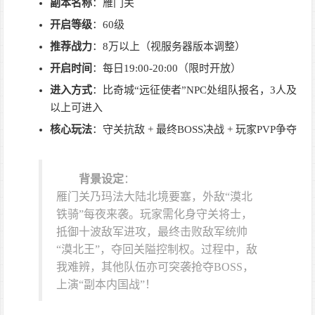
副本名称
：雁门关
开启等级
：60级
推荐战力
：8万以上（视服务器版本调整）
开启时间
：每日19:00-20:00（限时开放）
进入方式
：比奇城“远征使者”NPC处组队报名，3人及
以上可进入
核心玩法
：守关抗敌 + 最终BOSS决战 + 玩家PVP争夺
背景设定
：
雁门关乃玛法大陆北境要塞，外敌“漠北
铁骑”每夜来袭。玩家需化身守关将士，
抵御十波敌军进攻，最终击败敌军统帅
“漠北王”，夺回关隘控制权。过程中，敌
我难辨，其他队伍亦可突袭抢夺BOSS，
上演“副本内国战”！