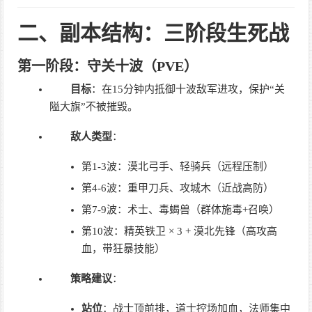
二、副本结构：三阶段生死战
第一阶段：守关十波（PVE）
目标
：在15分钟内抵御十波敌军进攻，保护“关
隘大旗”不被摧毁。
敌人类型
：
第1-3波：漠北弓手、轻骑兵（远程压制）
第4-6波：重甲刀兵、攻城木（近战高防）
第7-9波：术士、毒蝎兽（群体施毒+召唤）
第10波：精英铁卫 × 3 + 漠北先锋（高攻高
血，带狂暴技能）
策略建议
：
站位
：战士顶前排，道士控场加血，法师集中