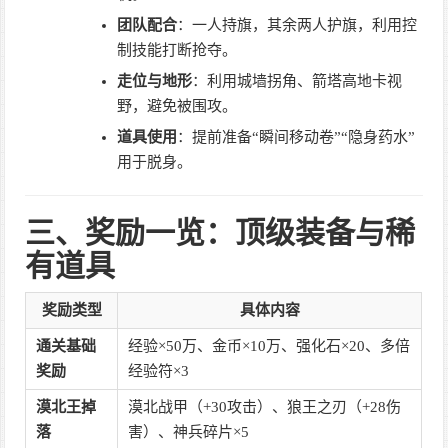
团队配合
：一人持旗，其余两人护旗，利用控
制技能打断抢夺。
走位与地形
：利用城墙拐角、箭塔高地卡视
野，避免被围攻。
道具使用
：提前准备“瞬间移动卷”“隐身药水”
用于脱身。
三、奖励一览：顶级装备与稀
有道具
奖励类型
具体内容
通关基础
经验×50万、金币×10万、强化石×20、多倍
奖励
经验符×3
漠北王掉
漠北战甲（+30攻击）、狼王之刃（+28伤
落
害）、神兵碎片×5