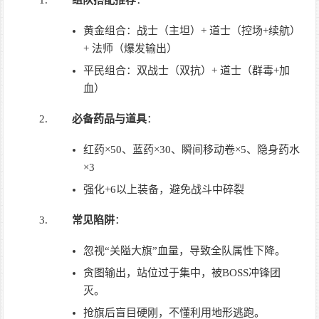
组队搭配推荐
：
黄金组合：战士（主坦）+ 道士（控场+续航）
+ 法师（爆发输出）
平民组合：双战士（双抗）+ 道士（群毒+加
血）
必备药品与道具
：
红药×50、蓝药×30、瞬间移动卷×5、隐身药水
×3
强化+6以上装备，避免战斗中碎裂
常见陷阱
：
忽视“关隘大旗”血量，导致全队属性下降。
贪图输出，站位过于集中，被BOSS冲锋团
灭。
抢旗后盲目硬刚，不懂利用地形逃跑。