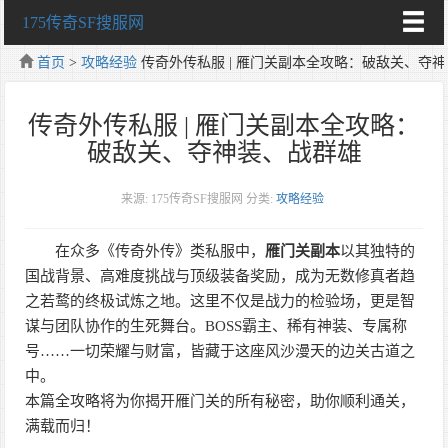
175传奇SF搜服网
首页
>
攻略经验
传奇外传私服 | 雁门关副本全攻略：破敌关、夺
传奇外传私服 | 雁门关副本全攻略：
破敌关、夺神装、战群雄
来源: 175传奇SF搜服网
分类:
攻略经验
在众多《传奇外传》类私服中，
雁门关副本
以其独特的
国战背景、高难度挑战与顶级装备奖励，成为无数修真者趋
之若鹜的终极试炼之地。这里不仅是战力的检验场，更是智
谋与团队协作的生死舞台。BOSS霸主、稀有神装、专属称
号……一切荣耀与财富，皆藏于这座风沙漫天的边关古道之
中。
本篇全攻略将为你揭开雁门关的所有秘密，助你顺利通关，
满载而归！