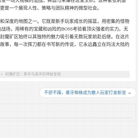
引发一场大规模的混战，鲜血与荣耀在这里交织。这种紧张刺激
，更是一个展现人性、策略与团队精神的微型社会。
深度的地图之一。它既是新手玩家成长的摇篮，用密集的怪物
战场，用稀有的宝藏和凶险的BOSS考验着顶尖强者的实力。无
，封魔矿区始终以其独特的魅力吸引着无数玩家前赴后继。在这片
的故事，每一次挥刀都在书写新的传说，它永远矗立在玛法大陆的
站
»
封魔矿区：新手与高手的神秘宝地
不骄不躁，暴牙蜘蛛成为散人玩家打金新宠
→