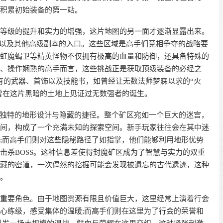
、积累初始装备的第一站。
级的提升和实力的增强，这片地图的另一面才逐渐显露出来。
巢穴以及其他高级副本的入口。这些区域是高手们竞相争夺的战略要
、虹魔蝎卫等精英怪物不仅拥有极高的血量和防御，还具备特殊的
良、操作娴熟的高手而言，这些挑战正是获取顶级装备的必经之
稀有的武器、首饰以及技能书，如曾经让无数法师梦寐以求的“火
都曾在这片黑暗的土地上见证过无数强者的诞生。
独特的地形设计与隐藏的捷径。整个矿区宛如一个巨大的迷宫，
房间，构成了一个充满未知的探索空间。新手玩家往往会在其中迷
;而高手们则对这些隐秘路径了如指掌，他们能够利用地形优势
击杀BOSS。这种信息差使得封魔矿区成为了智慧与实力的双重
宝藏的密道，一次偶然的挖掘可能会发现被遗忘的古代遗迹，这种
待。
要角色。由于地图资源有限且价值巨大，这里经常上演着行会
心练级，感受集体的温暖;而高手们则在这里为了行会的荣誉和