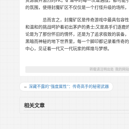
资源展开激烈的PK。矿道中的每一次遭遇战，都可能
的氛围，使得封魔矿区不仅仅是一个打怪升级的场所
总而言之，封魔矿区是传奇游戏中最具包容性和
和温和的挑战呵护着初出茅庐的勇士;又是高手们逐鹿的
论是为了那份怀旧的情怀，还是为了追求极致的装备
黑暗而神秘的地下世界里，每一个脚印都记录着传奇
中心，见证着一代又一代玩家的辉煌与梦想。
转载请注明出处
我的网
←
深藏不露的“强度属性”：传奇高手的秘密武器
相关文章