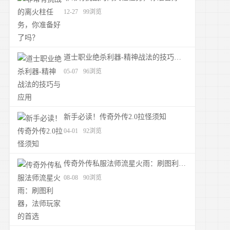
12-27
99浏览
道士职业绝杀利器-精神战法的技巧与应用
05-07
96浏览
新手必读！传奇外传2.0拉怪须知
04-01
92浏览
传奇外传私服法师流星火雨：刷图利器，法师玩家的首选
08-08
90浏览