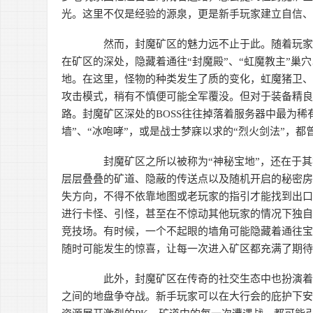
光。这里不仅是经验的源泉，更是新手玩家建立自信
然而，封魔矿区的魅力远不止于此。随着玩家等
在矿区的深处，隐藏着通往“封魔殿”、“虹魔教主”
地。在这里，怪物的种类发生了质的变化，虹魔猪卫
攻击模式，稍有不慎便可能全军覆没。但对于装备精
路。封魔矿区深处的BOSS往往掉落着服务器中最为
墙”、“冰咆哮”，或是战士梦寐以求的“烈火剑法”，
封魔矿区之所以被称为“神秘宝地”，还在于其
层层叠叠的矿道、隐蔽的传送点以及随机开启的秘密
失方向，不得不依靠地图或老玩家的指引才能找到出口
进行卡怪、引怪，甚至在不惊动其他玩家的情况下独自
竞技场。有时候，一个不起眼的墙角可能隐藏着通往
随时可能发生的惊喜，让每一次进入矿区都充满了期
此外，封魔矿区在传奇的社交生态中也扮演着重
之间的地盘争夺战。新手玩家可以在大行会的庇护下安