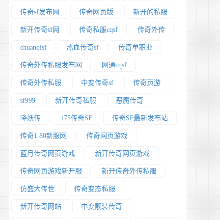
传奇sf发布网
传奇网页版
新开的私服
新开传奇sf网
传奇私服cqsf
传奇外传
chuanqisf
热血传奇sf
传奇单职业
传奇外传私服发布网
网通cqsf
传奇外传私服
中变传奇sf
传奇页游
sf999
新开传奇私服
恶魔传奇
降妖传
175传奇SF
传奇SF最新发布站
传奇1.80新服网
传奇网页游戏
蓝月传奇网页游戏
新开传奇网页游戏
传奇网页游戏新开服
新开传奇外传私服
仿盛大传世
传奇变态私服
新开传奇网站
中变靓装传奇