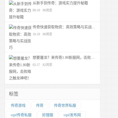
从新手到传奇：游戏实力提升秘籍
09-10
90浏览
传奇快速获取物资：高效策略与实战技巧
10-19
90浏览
想要屠龙？来传奇1.80新服网，击败暗之触龙神吧！
02-17
82浏览
标签
传奇游戏
传奇
传奇世界私服
cqsf传奇私服
好搜服
cqsf发布网