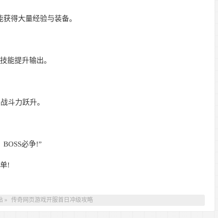
能获得大量经验与装备。
技能提升输出。
战斗力跃升。
OSS必争!”
单!
站
»
传奇网页游戏开服首日冲级攻略