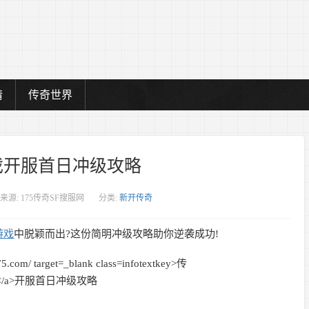
情
传奇世界
戏开服首日冲级攻略
来源: 175传奇SF搜服网
分类:
新开传奇
游戏
中脱颖而出?这份简明冲级攻略助你逆袭成功!