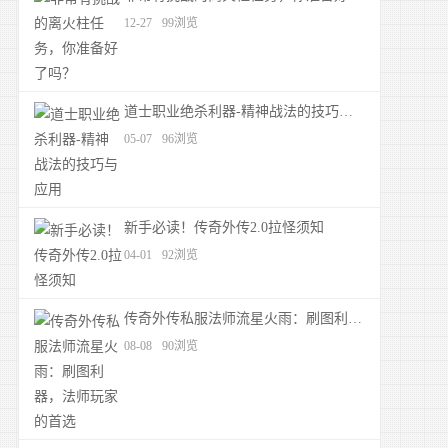
12-27
99浏览
道士职业绝杀利器-精神战法的技巧与应用
05-07
96浏览
新手必读！传奇外传2.0拉怪须知
04-01
92浏览
传奇外传私服法师流星火雨：刷图利器，法师玩家的首选
08-08
90浏览