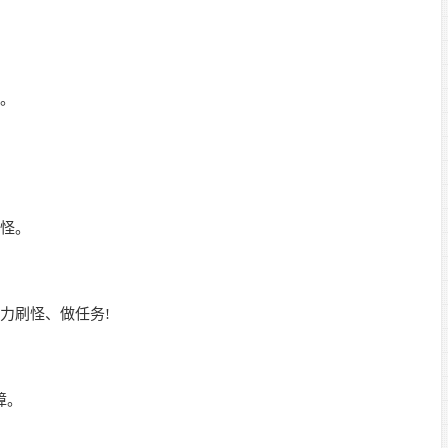
。
怪。
力刷怪、做任务!
障。