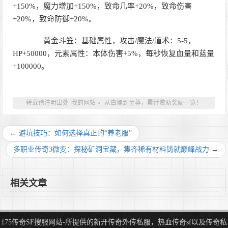
+150%，魔力增加+150%，致命几率+20%，致命伤害
+20%，致命防御+20%。
黄金斗笠：基础属性，攻击/魔法/道术：5-5，
HP+50000，元素属性：本体伤害+5%，每秒恢复血量和蓝量
+100000。
转载请注明出处
我的网站
»
从白嫖到至尊，累计赞助奖励一览！
←
避坑技巧：如何选择真正的“养老服”
多职业传奇3微变：探秘矿洞宝藏，集齐稀有材料铸就巅峰战力
→
相关文章
175传奇SF搜服网站-所提供的新开传奇外传私服，热血传奇sf以及传奇私