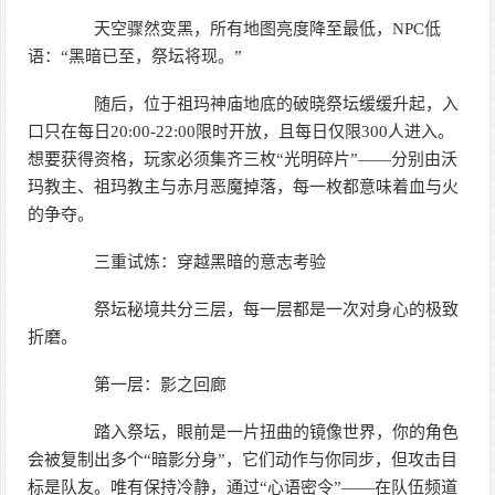
天空骤然变黑，所有地图亮度降至最低，NPC低
语：“黑暗已至，祭坛将现。”
随后，位于祖玛神庙地底的破晓祭坛缓缓升起，入
口只在每日20:00-22:00限时开放，且每日仅限300人进入。
想要获得资格，玩家必须集齐三枚“光明碎片”——分别由沃
玛教主、祖玛教主与赤月恶魔掉落，每一枚都意味着血与火
的争夺。
三重试炼：穿越黑暗的意志考验
祭坛秘境共分三层，每一层都是一次对身心的极致
折磨。
第一层：影之回廊
踏入祭坛，眼前是一片扭曲的镜像世界，你的角色
会被复制出多个“暗影分身”，它们动作与你同步，但攻击目
标是队友。唯有保持冷静，通过“心语密令”——在队伍频道