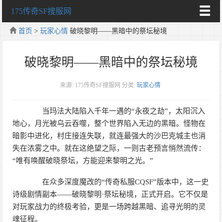
175传奇SF搜服网
首页
>
玩家心情
破晓黎明——黑暗中的祭坛秘境
破晓黎明——黑暗中的祭坛秘境
来源: 175传奇SF搜服网
分类:
玩家心情
当玛法大陆陷入千年一遇的“永夜之劫”，太阳沉入
地心，月光被乌云吞噬，整个世界陷入无边的黑暗。怪物在
暗影中进化，村庄接连失联，就连最强大的沙巴克城主也消
失在浓雾之中。就在这绝望之际，一则古老预言悄然流传：
“唯有唤醒破晓祭坛，方能迎来黎明之光。”
在众多深度魔改的“传奇私服CQSF”版本中，这一史
诗级剧情副本——破晓黎明·祭坛秘境，正式开启。它不仅是
对玩家战力的终极考验，更是一场跨越黑暗、追寻光明的灵
魂征程。