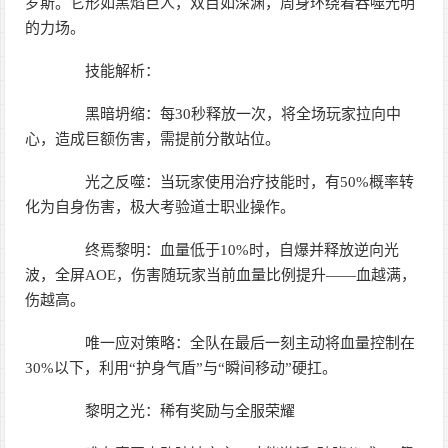
罗斯。它形如黑焰巨人，双目如深渊，周身环绕着吞噬光明
的力场。
技能解析：
黑暗坍缩：每30秒释放一次，将全场玩家拉向中
心，造成巨额伤害，需提前分散站位。
光之反噬：当玩家使用治疗技能时，有50%概率转
化为自身伤害，极大考验道士职业操作。
终焉黎明：血量低于10%时，自爆并释放逆向光
波，全屏AOE，伤害随玩家当前血量比例提升——血越满，
伤越高。
唯一应对策略：全队在最后一刻主动将血量控制在
30%以下，利用“护身气盾”与“瞬间移动”硬扛。
黎明之光：稀有奖励与全服荣耀