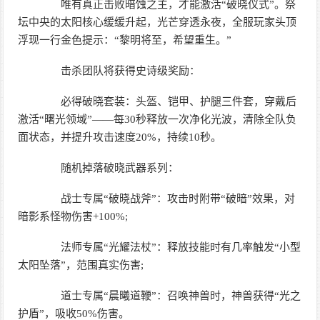
唯有真正击败暗蚀之主，才能激活“破晓仪式”。祭
坛中央的太阳核心缓缓升起，光芒穿透永夜，全服玩家头顶
浮现一行金色提示：“黎明将至，希望重生。”
击杀团队将获得史诗级奖励：
必得破晓套装：头盔、铠甲、护腿三件套，穿戴后
激活“曙光领域”——每30秒释放一次净化光波，清除全队负
面状态，并提升攻击速度20%，持续10秒。
随机掉落破晓武器系列：
战士专属“破晓战斧”：攻击时附带“破暗”效果，对
暗影系怪物伤害+100%;
法师专属“光耀法杖”：释放技能时有几率触发“小型
太阳坠落”，范围真实伤害;
道士专属“晨曦道鞭”：召唤神兽时，神兽获得“光之
护盾”，吸收50%伤害。