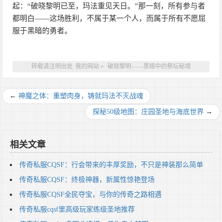
起：“破晓黎明已至，玛法重见天日。”那一刻，所有参与者
都明白——这场胜利，不属于某一个人，而属于所有不愿屈
服于黑暗的勇者。
转载请注明出处
我的网站
»
破晓黎明——黑暗中的祭坛秘境
←
神魔之体：重塑肉身，铸就玛法不灭战魂
探秘50级地图：庄园圣地与海底世界
→
相关文章
传奇私服CQSF：行会带来的丰厚奖励，不只是神装那么简单
传奇私服CQSF：终极神器，新属性惊艳登场
传奇私服CQSF全民夺宝，与你的传奇之路相遇
传奇私服cqsf里高级玩家练级圣地推荐