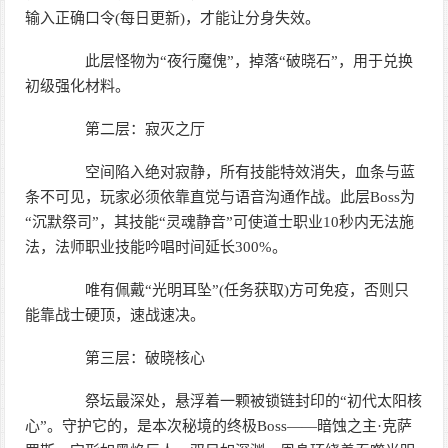
输入正确口令(每日更新)，才能让分身失效。
此层怪物为“夜行魔傀”，掉落“破晓石”，用于兑换
初级强化材料。
第二层：寂灭之厅
空间陷入绝对寂静，所有技能特效消失，血条与蓝
条不可见，玩家必须依靠直觉与语音沟通作战。此层Boss为
“沉默祭司”，其技能“灵魂静音”可使道士职业10秒内无法施
法，法师职业技能吟唱时间延长300%。
唯有佩戴“光明耳坠”(任务获取)方可免疫，否则只
能靠战士硬顶，速战速决。
第三层：破晓核心
祭坛最深处，悬浮着一颗被锁链封印的“初代太阳核
心”。守护它的，是本次秘境的终极Boss——暗蚀之主·克萨