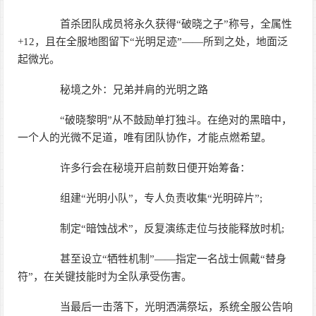
首杀团队成员将永久获得“破晓之子”称号，全属性
+12，且在全服地图留下“光明足迹”——所到之处，地面泛
起微光。
秘境之外：兄弟并肩的光明之路
“破晓黎明”从不鼓励单打独斗。在绝对的黑暗中，
一个人的光微不足道，唯有团队协作，才能点燃希望。
许多行会在秘境开启前数日便开始筹备：
组建“光明小队”，专人负责收集“光明碎片”;
制定“暗蚀战术”，反复演练走位与技能释放时机;
甚至设立“牺牲机制”——指定一名战士佩戴“替身
符”，在关键技能时为全队承受伤害。
当最后一击落下，光明洒满祭坛，系统全服公告响